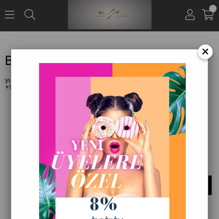
0
×
Bize Ulaşın
yuksektopukbutik@gmail.com
Adresinden Bize Ulaşabilirsiniz.
+90538 440 38 00
Bizden Haberler
BÜLTENIMIZE ÜYE OLUN !
TÜM İNDIRIM VE FIRSATLARDAN İLK SIZIN
HABERINIZ OLSUN !
GÖNDER