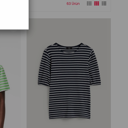
Stoktakiler
63 Ürün