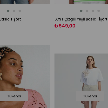
Basic Tişört
LCST Çizgili Yeşil Basic Tİşört
₺549,00
Tükendi
Tükendi