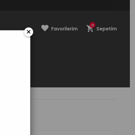
0
Favorilerim
Sepetim
×
NDİRİM