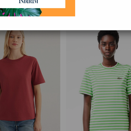
re (Azalan)
Ürün Adına Göre (A>Z)
Ürün Adına Göre (Z<A)