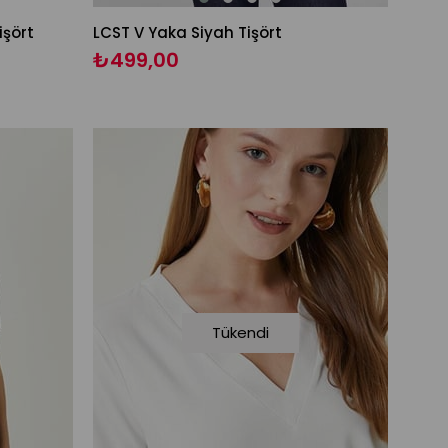
işört
LCST V Yaka Siyah Tişört
₺499,00
Tükendi