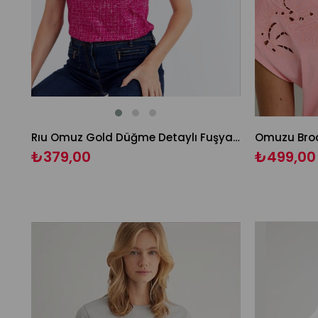
Rıu Omuz Gold Düğme Detaylı Fuşya Tişört
Omuzu Brod
₺379,00
₺499,00