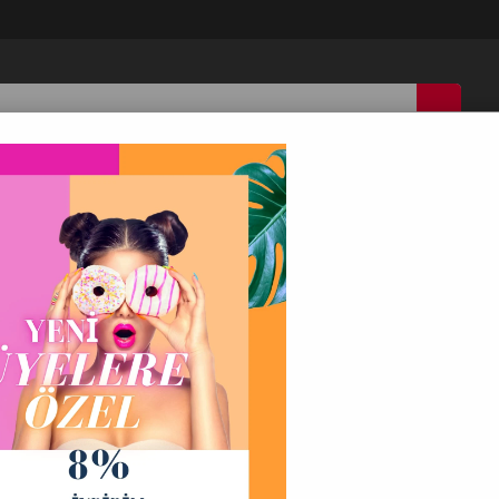
IN
ÇOCUK
ERKEK
AKSESUAR
İ