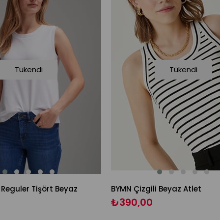
Tükendi
Tükendi
Reguler Tişört Beyaz
BYMN Çizgili Beyaz Atlet
₺390,00