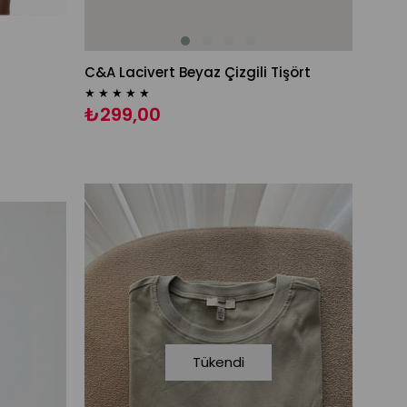
C&A Lacivert Beyaz Çizgili Tişört
★
★
★
★
★
₺299,00
Tükendi