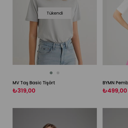
Tükendi
MV Taş Basic Tişört
BYMN Pembe 
₺319,00
₺499,00