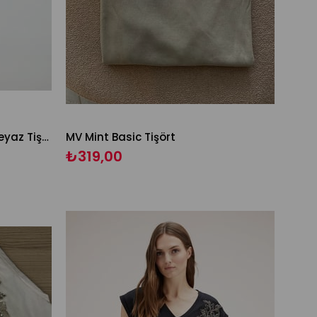
Omuzu Gold Çiçek İşlemeli Beyaz Tişört
MV Mint Basic Tişört
₺319,00