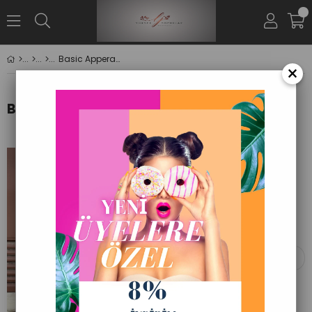
0
Basic Apperal Gri Pijama Takımı
×
BENZER ÜRÜNLER