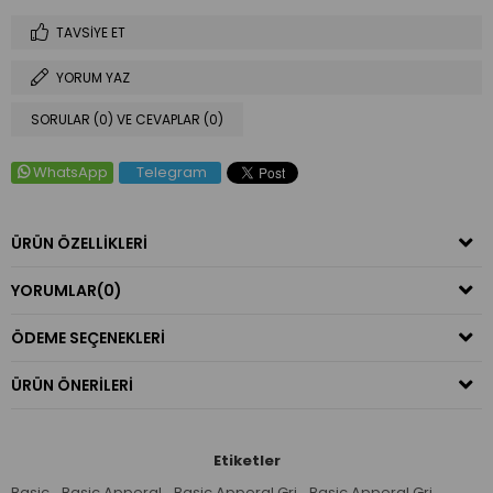
TAVSIYE ET
YORUM YAZ
SORULAR (0) VE CEVAPLAR (0)
WhatsApp
Telegram
ÜRÜN ÖZELLIKLERI
YORUMLAR
(0)
ÖDEME SEÇENEKLERI
ÜRÜN ÖNERILERI
Etiketler
Basic
,
Basic Apperal
,
Basic Apperal Gri
,
Basic Apperal Gri