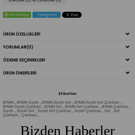
SORULAR (0) VE CEVAPLAR (0)
WhatsApp
Telegram
ÜRÜN ÖZELLIKLERI
YORUMLAR
(0)
ÖDEME SEÇENEKLERI
ÜRÜN ÖNERILERI
Etiketler
BYMN
,
BYMN Siyah
,
BYMN Siyah Sırt
,
BYMN Siyah Sırt Çantası
,
BYMN Siyah Çantası
,
BYMN Sırt
,
BYMN Sırt Çantası
,
BYMN Çantası
,
Siyah
,
Siyah Sırt
,
Siyah Sırt Çantası
,
Siyah Çantası
,
Sırt
,
Sırt
Çantası
,
Çantası
,
Bizden Haberler