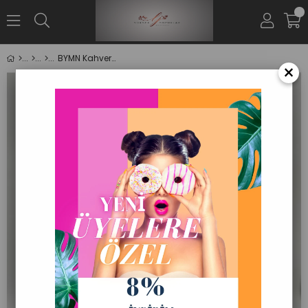
0
BYMN Kahverengi Sırt Çantası
×