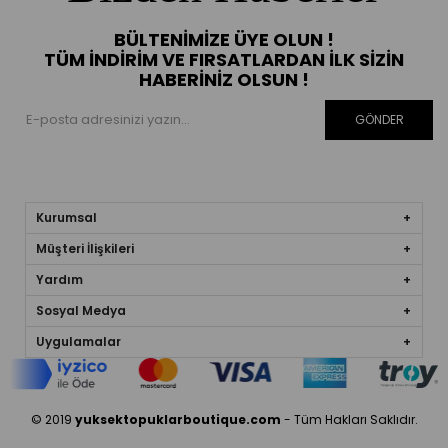
BÜLTENIMIZE ÜYE OLUN !
TÜM İNDIRIM VE FIRSATLARDAN İLK SIZIN
HABERINIZ OLSUN !
GÖNDER
Kurumsal
Müşteri İlişkileri
Yardım
Sosyal Medya
Uygulamalar
© 2019
yuksektopuklarboutique.com
- Tüm Hakları Saklıdır.