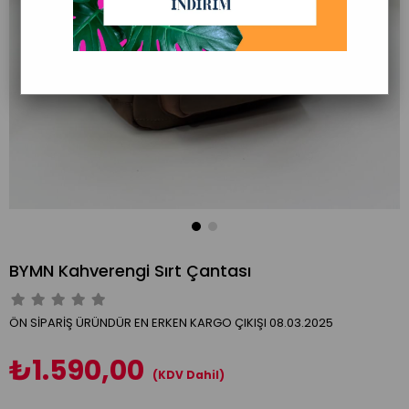
BYMN Kahverengi Sırt Çantası
ÖN SİPARİŞ ÜRÜNDÜR EN ERKEN KARGO ÇIKIŞI 08.03.2025
₺1.590,00
(KDV Dahil)