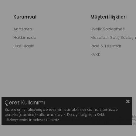
Kurumsal
Müşteri İlişkileri
Anasayfa
Üyelik Sözleşmesi
Hakkımızda
Mesafesli Satış Sözleş
Bize Ulaşın
İade & Teslimat
KVKK
Çerez Kullanımı
Sizlere en iyi alışveriş deneyimini sunabilmek adına sitemizde
çerezler(cookies) kullanmaktayız. Detaylı bilgi için Kvkk
It is a long established fact that a reader will be distracted by the readab
sözleşmesini inceleyebilirsiniz.
'Content here, content here', making it look like readable English. Many des
in their infancy. Various ver