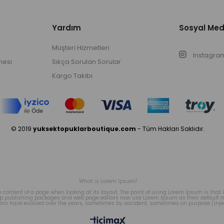
Yardım
Sosyal Me
Müşteri Hizmetleri
Instagra
mesi
Sıkça Sorulan Sorular
Kargo Takibi
© 2019
yuksektopuklarboutique.com
- Tüm Hakları Saklıdır.
What is Lorem Ipsum?
le content of a page when looking at its layout. The point of using Lorem Ipsum is that
ktop publishing packages and web page editors now use Lorem Ipsum as their default mo
sions have evolved over the years, sometimes by accident, sometimes on purpose (inje