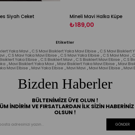
ies Siyah Ceket
Mineli Mavi Halka Küpe
₺189,00
Etiketler
iklert Yaka Mavi
,
C.S Mavi Bisiklert Yaka Mavi Elbise
,
C.S Mavi Bisiklert 
avi
,
C.S Mavi Yaka Mavi Elbise
,
C.S Mavi Yaka Elbise
,
C.S Mavi Mavi
,
C
Bisiklert Yaka Elbise
,
C.S Bisiklert Mavi
,
C.S Bisiklert Mavi Elbise
,
C.S Bi
aka
,
Mavi Bisiklert Yaka Mavi
,
Mavi Bisiklert Yaka Mavi Elbise
,
Mavi Bisi
ka Mavi Elbise
,
Mavi Yaka Elbise
,
Mavi Mavi
,
Mavi Mavi Elbise
,
Mavi 
Bizden Haberler
BÜLTENIMIZE ÜYE OLUN !
ÜM İNDIRIM VE FIRSATLARDAN İLK SIZIN HABERINIZ
OLSUN !
GÖNDER