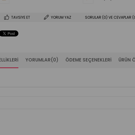
TAVSIYE ET
YORUM YAZ
SORULAR (0) VE CEVAPLAR (
LLIKLERI
YORUMLAR
(0)
ÖDEME SEÇENEKLERI
ÜRÜN Ö