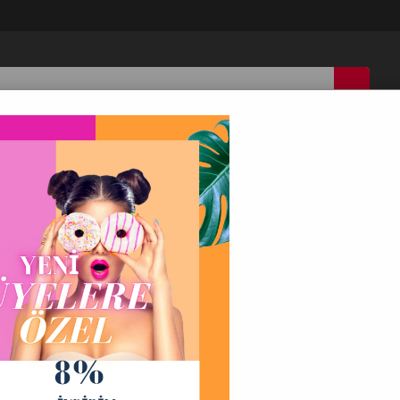
IN
ÇOCUK
ERKEK
AKSESUAR
İ
ise
C.S Mavi Bisiklet Yaka Mavi Elbise