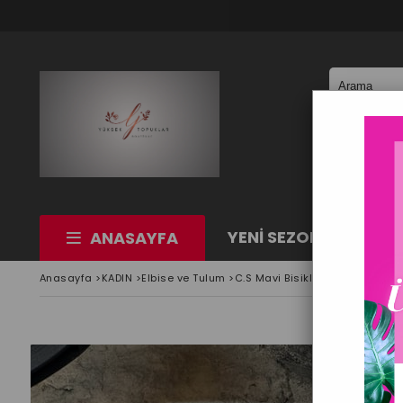
YENİ SEZON
KAD
ANASAYFA
Anasayfa
>
KADIN
>
Elbise ve Tulum
>
C.S Mavi Bisiklet Yaka Mavi Elb