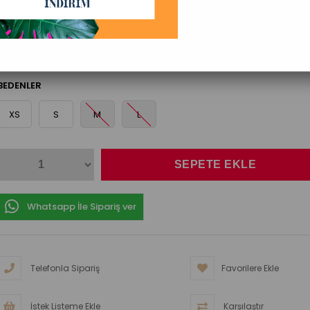
₺1.199,00
(KDV Dahil)
BEDENLER
XS
S
M
L
Whatsapp İle Sipariş ver
Telefonla Sipariş
Favorilere Ekle
İstek Listeme Ekle
Karşılaştır