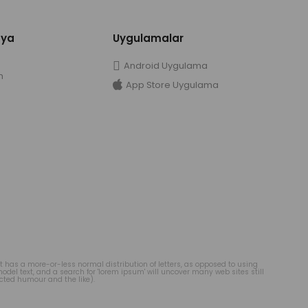
dya
Uygulamalar
Android Uygulama
m
App Store Uygulama
 it has a more-or-less normal distribution of letters, as opposed to using
del text, and a search for 'lorem ipsum' will uncover many web sites still
cted humour and the like).