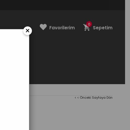
0
Favorilerim
Sepetim
×
NDİRİM
< < Önceki Sayfaya Dön