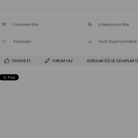
Favorilere Ekle
Koleksiyona Ekle
Karşılaştır
Fiyat Düşünce Haber 
TAVSIYE ET
YORUM YAZ
SORULAR (0) VE CEVAPLAR (