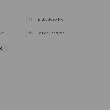
İstek Listeme Ekle
Ver
Gelince Haber Ver
0)