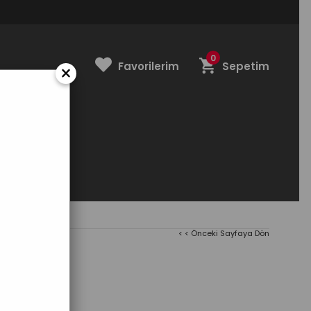
0
Favorilerim
Sepetim
×
NDİRİM
< < Önceki Sayfaya Dön