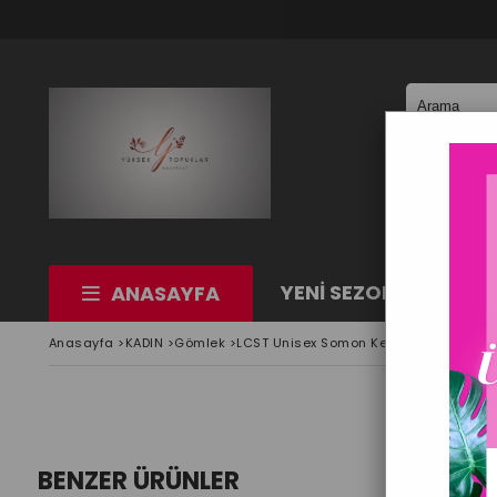
YENİ SEZON
KAD
ANASAYFA
Anasayfa
>
KADIN
>
Gömlek
>
LCST Unisex Somon Keten Gömlek
BENZER ÜRÜNLER