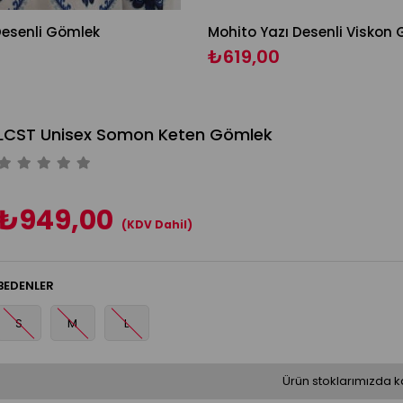
Desenli Gömlek
Mohito Yazı Desenli Viskon
₺619,00
LCST Unisex Somon Keten Gömlek
₺949,00
(KDV Dahil)
BEDENLER
S
M
L
Ürün stoklarımızda k