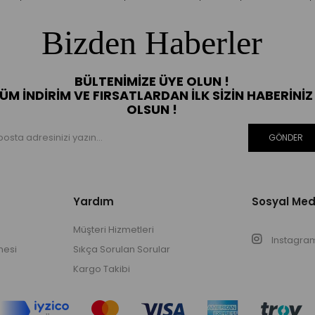
Bizden Haberler
BÜLTENIMIZE ÜYE OLUN !
ÜM İNDIRIM VE FIRSATLARDAN İLK SIZIN HABERINIZ
OLSUN !
GÖNDER
Yardım
Sosyal Me
Müşteri Hizmetleri
Instagra
mesi
Sıkça Sorulan Sorular
Kargo Takibi