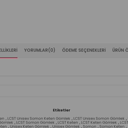
LLIKLERI
YORUMLAR
(0)
ÖDEME SEÇENEKLERI
ÜRÜN Ö
Etiketler
ten
,
LCST Unisex Somon Keten Gömlek
,
LCST Unisex Somon Gömlek
,
Gömlek
,
LCST Somon Gömlek
,
LCST Keten
,
LCST Keten Gömlek
,
LCS
eten
,
Unisex Keten Gömlek
,
Unisex Gömlek
,
Somon
,
Somon Keten
,