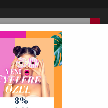
IN
ÇOCUK
ERKEK
AKSESUAR
İ