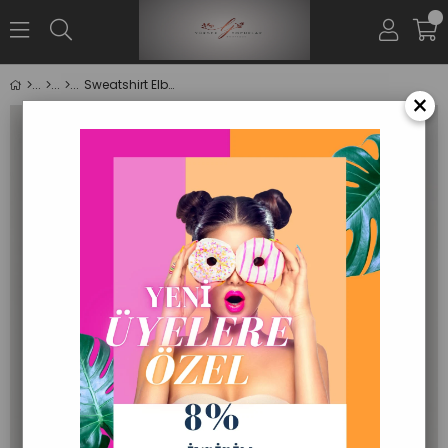
0
Sweatshirt Elbise
×