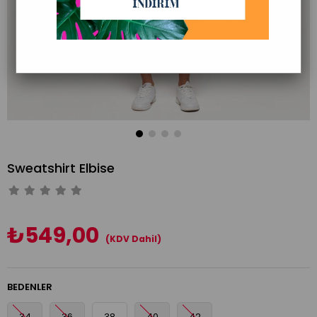
Sweatshirt Elbise
₺549,00
(KDV Dahil)
BEDENLER
34
36
38
40
42