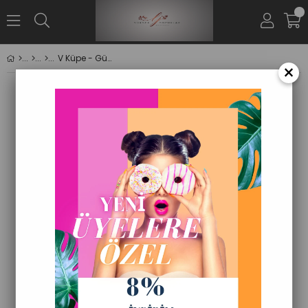
0
V Küpe - Gümüş
×