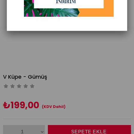
V Küpe - Gümüş
₺199,00
(KDV Dahil)