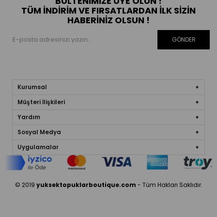
BÜLTENIMIZE ÜYE OLUN !
TÜM İNDIRIM VE FIRSATLARDAN İLK SIZIN
HABERINIZ OLSUN !
GÖNDER
Kurumsal
Müşteri İlişkileri
Yardım
Sosyal Medya
Uygulamalar
© 2019
yuksektopuklarboutique.com
- Tüm Hakları Saklıdır.