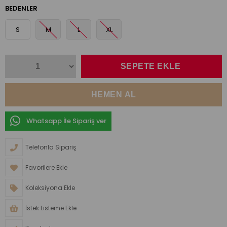
BEDENLER
S
M
L
XL
Whatsapp İle Sipariş ver
Telefonla Sipariş
Favorilere Ekle
Koleksiyona Ekle
İstek Listeme Ekle