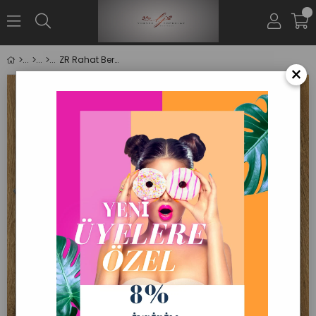
0
ZR Rahat Bermuda Şort Mavi Renk
×