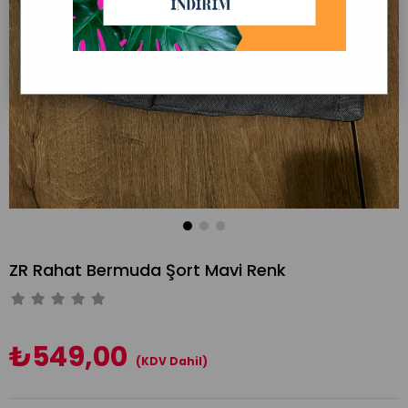
ZR Rahat Bermuda Şort Mavi Renk
₺549,00
(KDV Dahil)